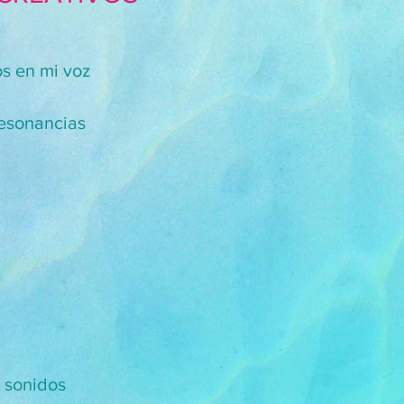
os en mi voz
esonancias
s sonidos