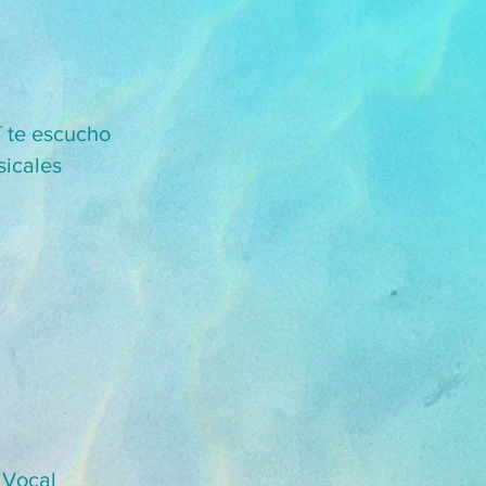
 te escucho
sicales
 Vocal